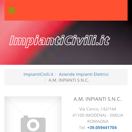
ImpiantiCivili.it
ImpiantiCivili.it
Aziende Impianti Elettrici
A.M. INPIANTI S.N.C.
A.M. INPIANTI S.N.C.
Via Conco, 142/144
41100 (MODENA) - EMILIA
ROMAGNA
Tel.
+39.059441704