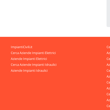
ImpiantiCivili.it
Ce
Cerca Aziende Impianti Elettrici
Az
Aziende Impianti Elettrici
Ce
Cerca Aziende Impianti Idraulici
Az
Aziende Impianti Idraulici
Ce
Az
Ce
Az
Ce
Az
Ce