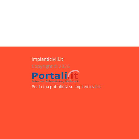
impianticivili.it
Copyright © 2026
Per la tua pubblicità su impianticivili.it