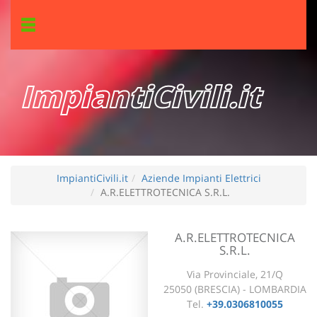
ImpiantiCivili.it
ImpiantiCivili.it
Aziende Impianti Elettrici
A.R.ELETTROTECNICA S.R.L.
A.R.ELETTROTECNICA
S.R.L.
Via Provinciale, 21/Q
25050 (BRESCIA) - LOMBARDIA
Tel.
+39.0306810055