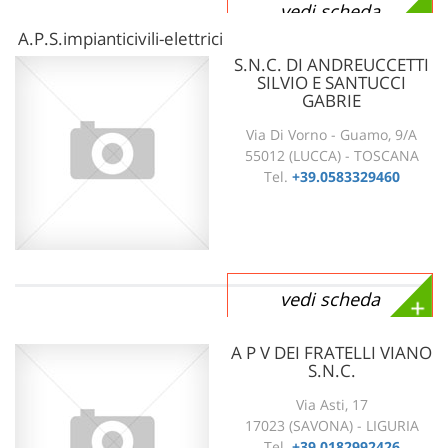
vedi scheda
A.P.S.impianticivili-elettrici
S.N.C. DI ANDREUCCETTI
SILVIO E SANTUCCI
GABRIE
Via Di Vorno - Guamo, 9/A
55012 (LUCCA) - TOSCANA
Tel.
+39.0583329460
vedi scheda
A P V DEI FRATELLI VIANO
S.N.C.
Via Asti, 17
17023 (SAVONA) - LIGURIA
Tel.
+39.0182992426