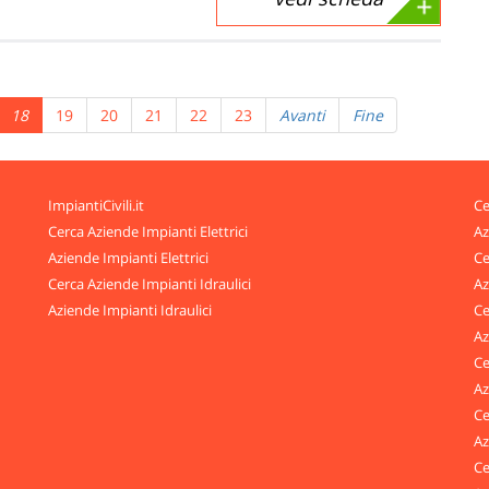
18
19
20
21
22
23
Avanti
Fine
ImpiantiCivili.it
Ce
Cerca Aziende Impianti Elettrici
Az
Aziende Impianti Elettrici
Ce
Cerca Aziende Impianti Idraulici
Az
Aziende Impianti Idraulici
Ce
Az
Ce
Az
Ce
Az
Ce