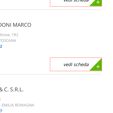
RDONI MARCO
 Mosse, 182
- TOSCANA
32
vedi scheda
 C. S.R.L.
3
 - EMILIA ROMAGNA
57