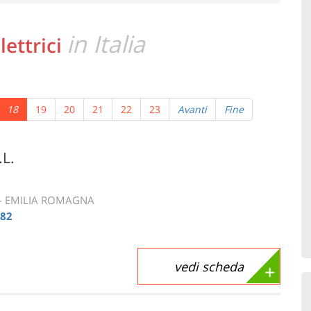
in Italia
lettrici
18
19
20
21
22
23
Avanti
Fine
L.
 - EMILIA ROMAGNA
382
vedi scheda