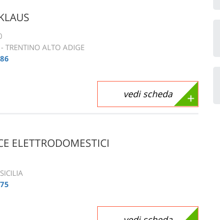
KLAUS
0
 - TRENTINO ALTO ADIGE
086
vedi scheda
ICE ELETTRODOMESTICI
SICILIA
475
vedi scheda