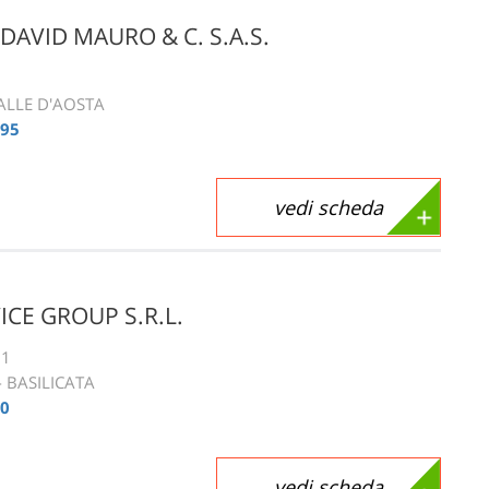
DAVID MAURO & C. S.A.S.
VALLE D'AOSTA
495
vedi scheda
ICE GROUP S.R.L.
 1
- BASILICATA
80
vedi scheda