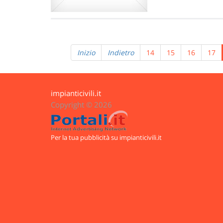
Inizio
Indietro
14
15
16
17
impianticivili.it
Copyright © 2026
Per la tua pubblicità su impianticivili.it